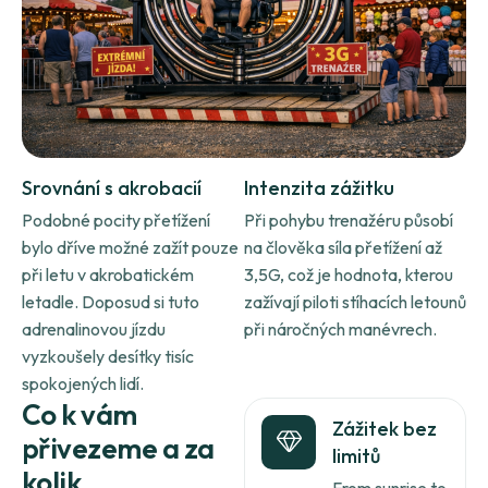
Srovnání s akrobacií
Intenzita zážitku
Podobné pocity přetížení
Při pohybu trenažéru působí
bylo dříve možné zažít pouze
na člověka síla přetížení až
při letu v akrobatickém
3,5G, což je hodnota, kterou
letadle. Doposud si tuto
zažívají piloti stíhacích letounů
adrenalinovou jízdu
při náročných manévrech.
vyzkoušely desítky tisíc
spokojených lidí.
C
o
k
v
á
m
Zážitek bez
p
ř
i
v
e
z
e
m
e
a
z
a
limitů
k
o
l
i
k
From sunrise to