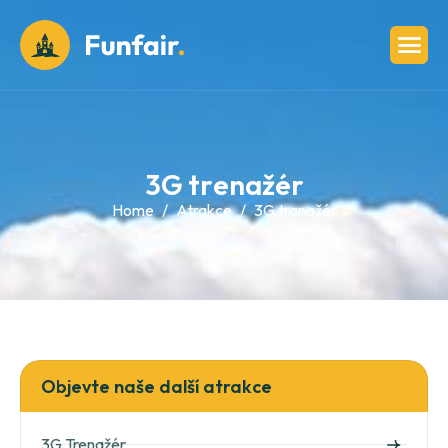
3
G
t
r
e
n
a
ž
é
r
Home
Atrakce
3G tranažér
Objevte naše další atrakce
3G Trenažér