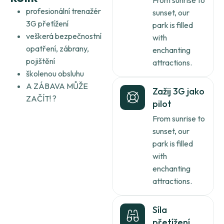
profesionální trenažér
sunset, our
3G přetížení
park is filled
veškerá bezpečnostní
with
opatření, zábrany,
enchanting
pojištění
attractions.
školenou obsluhu
A ZÁBAVA MŮŽE
Zažij 3G jako
ZAČÍT! ?
pilot
From sunrise to
sunset, our
park is filled
with
enchanting
attractions.
Síla
přetížení