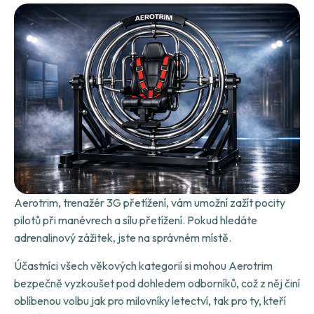
Aerotrim, trenažér 3G přetížení, vám umožní zažít pocity
pilotů při manévrech a sílu přetížení. Pokud hledáte
adrenalinový zážitek, jste na správném místě.
Účastníci všech věkových kategorií si mohou Aerotrim
bezpečně vyzkoušet pod dohledem odborníků, což z něj činí
oblíbenou volbu jak pro milovníky letectví, tak pro ty, kteří